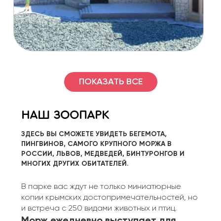
ываемый
Дворец Кичкине одно из самы романтиче
ый берег
мест Южного берега Крыма. Располагае
площадки
дворец на мысе Ай-Тодор в курортном п
Гаспра в 8 километрах от центра Ялты.
ПОКАЗАТЬ ВСЕ
НАШ ЗООПАРК
ЗДЕСЬ ВЫ СМОЖЕТЕ УВИДЕТЬ БЕГЕМОТА,
ПИНГВИНОВ, САМОГО КРУПНОГО МОРЖА В
РОССИИ, ЛЬВОВ, МЕДВЕДЕЙ, БИНТУРОНГОВ И
МНОГИХ ДРУГИХ ОБИТАТЕЛЕЙ.
В парке вас ждут не только миниатюрные
копии крымских достопримечательностей, но
и встреча с 250 видами животных и птиц.