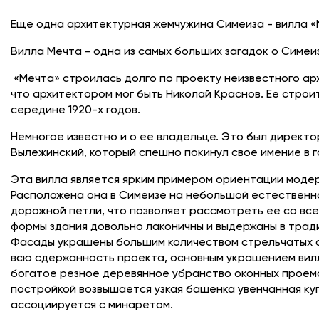
Еще одна архитектурная жемчужина Симеиза - вилла 
Вилла Мечта - одна из самых больших загадок о Симеиз
«Мечта» строилась долго по проекту неизвестного ар
что архитектором мог быть Николай Краснов. Ее строи
середине 1920-х годов.
Немногое известно и о ее владельце. Это был директо
Вылежинский, который спешно покинул свое имение в 
Эта вилла является ярким примером ориентации модер
Расположена она в Симеизе на небольшой естественн
дорожной петли, что позволяет рассмотреть ее со все
формы здания довольно лаконичны и выдержаны в трад
Фасады украшены большим количеством стрельчатых о
всю сдержанность проекта, основным украшением вил
богатое резное деревянное убранство оконных проем
постройкой возвышается узкая башенка увенчанная ку
ассоциируется с минаретом.