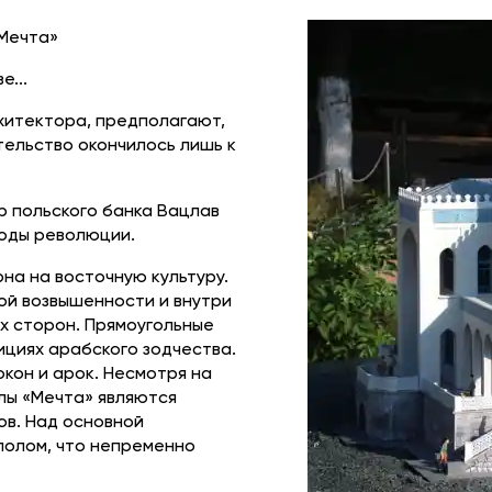
«Мечта»
е...
хитектора, предполагают,
тельство окончилось лишь к
р польского банка Вацлав
годы революции.
на на восточную культуру.
ой возвышенности и внутри
х сторон. Прямоугольные
ициях арабского зодчества.
кон и арок. Несмотря на
лы «Мечта» являются
ов. Над основной
полом, что непременно