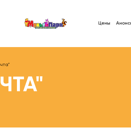
Цены
Анонс
чта"
ЧТА"