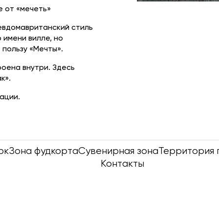
е от «мечеть»
севдомавританский стиль
 имени вилле, но
 пользу «Мечты».
роена внутри. Здесь
к».
ации.
рк
Зона фудкорта
Сувенирная зона
Территория 
Контакты