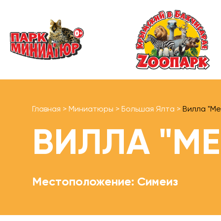
Главная
>
Миниатюры
>
Большая Ялта
>
Вилла "Ме
ВИЛЛА "МЕ
Местоположение: Симеиз