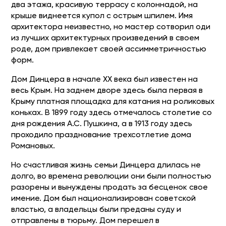
два этажа, красивую
террасу
с колоннадой, на
крыше виднеется купол с острым шпилем. Имя
архитектора неизвестно, но мастер сотворил оди
из лучших архитектурных произведений в своем
роде, дом привлекает своей ассимметричностью
форм.
Дом Динцера в начале XX века был известен на
весь Крым. На заднем дворе здесь была первая в
Крыму платная площадка для катания на роликовых
коньках. В 1899 году здесь отмечалось столетие со
дня рождения А.С. Пушкина, а в 1913 году здесь
проходило празднование трехсотлетие дома
Романовых.
Но счастливая жизнь семьи Динцера длилась не
долго, во времена революции они были полностью
разорены и вынуждены продать за бесценок свое
имение. Дом был национализирован советской
властью, а владельцы были преданы суду и
отправлены в тюрьму. Дом перешел в