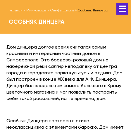
Главная
>
Миниатюры
>
Симферополь
>
Особняк Динцера
ОСОБНЯК ДИНЦЕРА
Дом динцера долгое время считался самым
красивым и интересным частным домом в
Симферополе. Это бордово-розовый дом на
набережной реки салгир неподалеку от центра
города и городского парка культуры и отдыха. Дом
был построен в конце XIX века для А.Ф. Динцера.
Динцер был владельцем самого большого в Крыму
цветочного магазина и мог позволить построить
себе такой роскошный, на те времена, дом.
Особняк Динцера построен в стиле
неоклассицизма с элементами барокко. Дом имеет