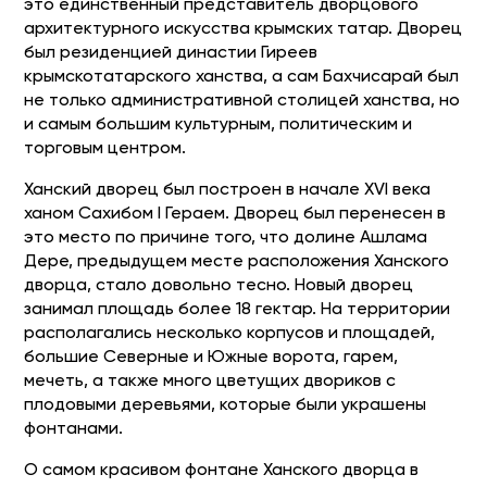
это единственный представитель дворцового
архитектурного искусства крымских татар. Дворец
был резиденцией династии Гиреев
крымскотатарского ханства, а сам Бахчисарай был
не только административной столицей ханства, но
и самым большим культурным, политическим и
торговым центром.
Ханский дворец был построен в начале XVI века
ханом Сахибом I Гераем. Дворец был перенесен в
это место по причине того, что долине Ашлама
Дере, предыдущем месте расположения Ханского
дворца, стало довольно тесно. Новый дворец
занимал площадь более 18 гектар. На территории
располагались несколько корпусов и площадей,
большие Северные и Южные ворота, гарем,
мечеть, а также много цветущих двориков с
плодовыми деревьями, которые были украшены
фонтанами.
О самом красивом фонтане Ханского дворца в