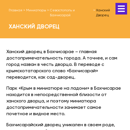
Главная
>
Миниатюры
>
Севастополь и
>
Ханский
Бахчисарай
Дворец
ХАНСКИЙ ДВОРЕЦ
Ханский дворец в Бахчисарае – главная
достопримечательность города. А точнее, и сам
город назван в честь дворца. В переводе с
крымскотатарского слово «Бахчисарай»
переводится, как сад-дворец.
Парк «Крым в миниатюре на ладони» в Бахчисарае
находится в непосредственной близости от
ханского дворца, и поэтому миниатюра
достопримечательности занимает самое
почетное и видное место.
Бахчисарайский дворец уникален в своем роде,