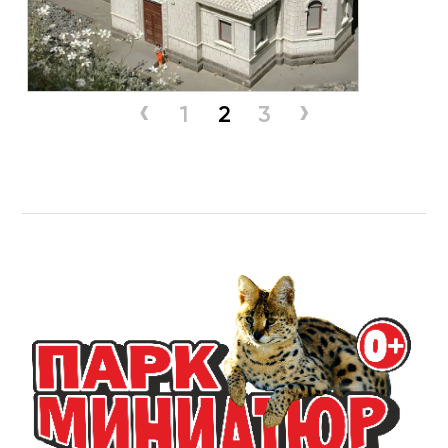
‹
›
1
2
3