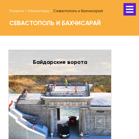
Главная
>
Миниатюры
>
Севастополь и Бахчисарай
СЕВАСТОПОЛЬ И БАХЧИСАРАЙ
Байдарские ворота