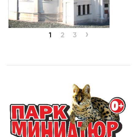
›
1
2
3