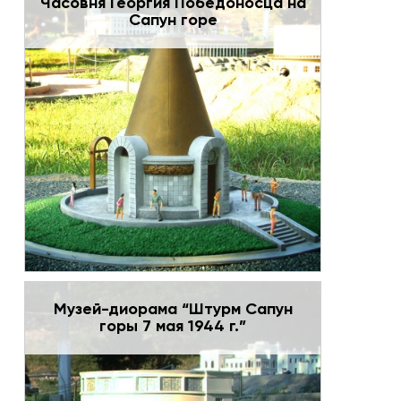
Часовня Георгия Победоносца на
Сапун горе
Музей-диорама “Штурм Сапун
горы 7 мая 1944 г.”