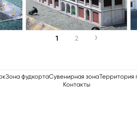
›
1
2
рк
Зона фудкорта
Сувенирная зона
Территория 
Контакты