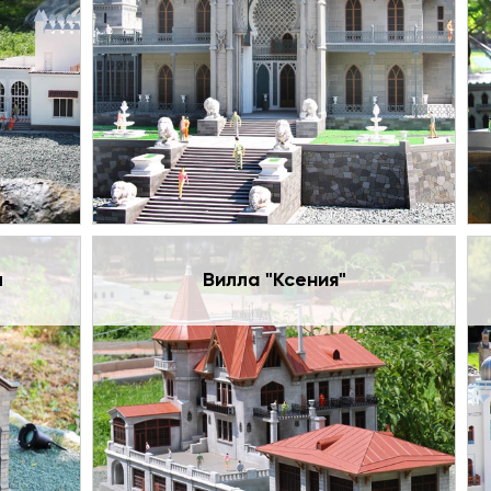
л
Вилла "Ксения"