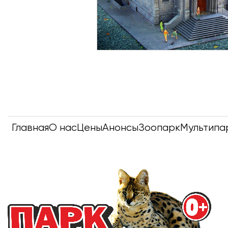
Главная
О нас
Цены
Анонсы
Зоопарк
Мультипа