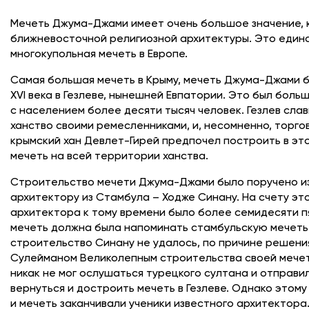
Мечеть Джума-Джами имеет очень большое значение, 
ближневосточной религиозной архитектуры. Это един
многокупольная мечеть в Европе.
Самая большая мечеть в Крыму, мечеть Джума-Джами 
XVI века в Гезлеве, нынешней Евпатории. Это был боль
с населением более десяти тысяч человек. Гезлев сла
ханство своими ремесленниками, и, несомненно, торго
крымский хан Девлет-Гирей предпочел построить в э
мечеть на всей территории ханства.
Строительство мечети Джума-Джами было поручено и
архитектору из Стамбула – Ходже Синану. На счету эт
архитектора к тому времени было более семидесяти п
мечеть должна была напоминать стамбульскую мечеть
строительство Синану не удалось, по причине решени
Сулейманом Великолепным строительства своей мечет
никак не мог ослушаться турецкого султана и отправи
вернуться и достроить мечеть в Гезлеве. Однако этому
и мечеть заканчивали ученики известного архитектора