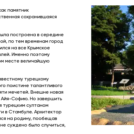
как памятник
ственная сохранившаяся
была построена в середине
шой, по тем временам город
вился на все Крымское
влей. Именно поэтому
том месте величайшую
звестному турецкому
ого поистине талантливого
яти мечетей. Внешне новая
 Айя-Софию. Но завершить
я турецким султаном
и в Стамбуле. Архитектор
лся на родину, пообещав
 не суждено было случиться,
.