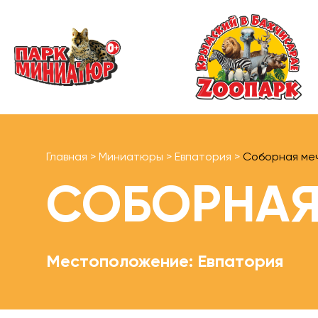
Главная
>
Миниатюры
>
Евпатория
>
Соборная ме
СОБОРНАЯ
Местоположение: Евпатория