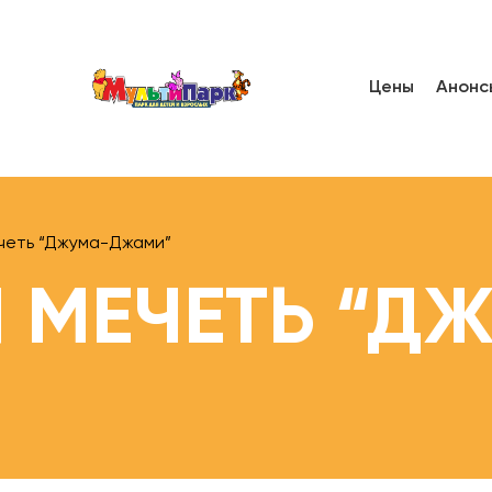
Цены
Анонс
четь “Джума-Джами”
 МЕЧЕТЬ “Д