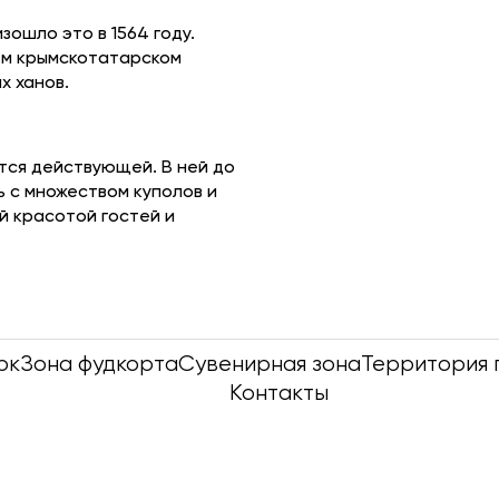
зошло это в 1564 году.
ем крымскотатарском
х ханов.
тся действующей. В ней до
 с множеством куполов и
й красотой гостей и
рк
Зона фудкорта
Сувенирная зона
Территория 
Контакты