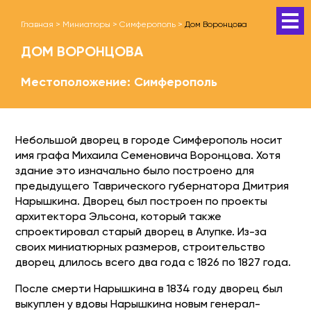
Главная
>
Миниатюры
>
Симферополь
>
Дом Воронцова
ДОМ ВОРОНЦОВА
Местоположение: Симферополь
Небольшой дворец в городе Симферополь носит
имя графа Михаила Семеновича Воронцова. Хотя
здание это изначально было построено для
предыдущего Таврического губернатора Дмитрия
Нарышкина. Дворец был построен по проекты
архитектора Эльсона, который также
спроектировал старый дворец в Алупке. Из-за
своих миниатюрных размеров, строительство
дворец длилось всего два года с 1826 по 1827 года.
После смерти Нарышкина в 1834 году дворец был
выкуплен у вдовы Нарышкина новым генерал-