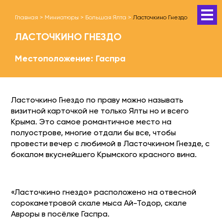
Главная
>
Миниатюры
>
Большая Ялта
>
Ласточкино Гнездо
ЛАСТОЧКИНО ГНЕЗДО
Местоположение: Гаспра
Ласточкино Гнездо по праву можно называть
визитной карточкой не только Ялты но и всего
Крыма. Это самое романтичное место на
полуострове, многие отдали бы все, чтобы
провести вечер с любимой в Ласточкином Гнезде, с
бокалом вкуснейшего Крымского красного вина.
«Ласточкино гнездо» расположено на отвесной
сорокаметровой скале мыса Ай-Тодор, скале
Авроры в посёлке Гаспра.