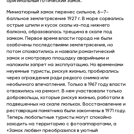
оригинальный готический замок.
Миниатюрный замок перенес сильное, 6—7-
балльное землетрясение 1927 г. В море сорвались
острые шпили и кусок скалы из-под нижнего
балкона, образовалась трещина в скале под
замком. Первое время власти города не были
озабочены последствиями землетрясения, но
потом спохватились и назвали романтический
замок и смотровую площадку аварийными и
наложили запрет на эксплуатацию. Но временами
неуемные туристы, рискуя жизнью, пробирались
через ограждения ради редкого снимка или
необычного впечатления. Только в 1967 году власти
отважились на ремонт. В нем участвовали только
добровольцы, которые рискуя жизнью, работали в
подвешенных на скале люльках. Восстановление и
реставрация памятника были закончены в 1971 году.
Теперь любопытные туристы могут спокойно
заходить на территорию с фотоаппаратами, а
«Замок любви» преобразился в уютный