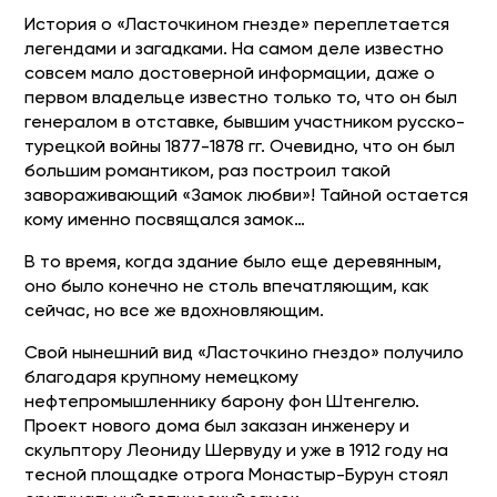
История о «Ласточкином гнезде» переплетается
легендами и загадками. На самом деле известно
совсем мало достоверной информации, даже о
первом владельце известно только то, что он был
генералом в отставке, бывшим участником русско-
турецкой войны 1877-1878 гг. Очевидно, что он был
большим романтиком, раз построил такой
завораживающий «Замок любви»! Тайной остается
кому именно посвящался замок…
В то время, когда здание было еще деревянным,
оно было конечно не столь впечатляющим, как
сейчас, но все же вдохновляющим.
Свой нынешний вид «Ласточкино гнездо» получило
благодаря крупному немецкому
нефтепромышленнику барону фон Штенгелю.
Проект нового дома был заказан инженеру и
скульптору Леониду Шервуду и уже в 1912 году на
тесной площадке отрога Монастыр-Бурун стоял