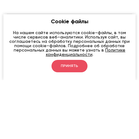
Cookie файлы
На нашем сайте используются cookie–файлы, в том
числе сервисов веб–аналитики. Используя сайт, вы
соглашаетесь на обработку персональных данных при
помощи cookie–файлов. Подробнее об обработке
персональных данных вы можете узнать в
Политике
конфиденциальности
.
ПРИНЯТЬ
Адрес: г. Бахчисарай, ул. Ленина, 4 (перед Ханским
дворцом).
Телефон: +7 978 000 0745 (с 9:00 до 19:00)
Email:
zhylenko_viktor@mail.ru
Время работы:
С 9:00 до 19:00 (касса до 18:00)